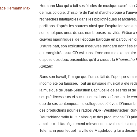
Hermann Max qui a fait ses études de musique sacrée au C
age Hermann Max
de musicologie, d’histoire de l’art et d’archéologie à l’uni
recherches infatigables dans les bibliothèques et archives, 
partitions d’après les sources ainsi que l’aspiration vers u
sont quelques unes de ses nombreuses activités. Grâce à s
œuvres magnifiques, de l’époque baroque en particulier, on
D’autre part, son exécution d’oeuvres standard données en 
ou enregistrées sur CD est considérée comme exemplaire et 
dispose des deux ensembles qu’il a créés : la
Rheinische 
Konzert
.
Sans son travail, l’image que l’on se fait de l’époque si m
incomplète ou faussée. Tout un paysage musical a été redé
la musique de Jean-Sébastien Bach, celle de ses fils et d
ses prédécesseurs et successeurs dans sa fonction de
can
que de ses contemporains, collègues et élèves. D’innombr
des productions pour les radios WDR (Westdeutscher Rund
Deutschlandradio Kultur ainsi que des productions CD primé
ambitieux. Il faut également relever son travail sur les co
Telemann pour lequel la ville de Magdebourg lui a décern