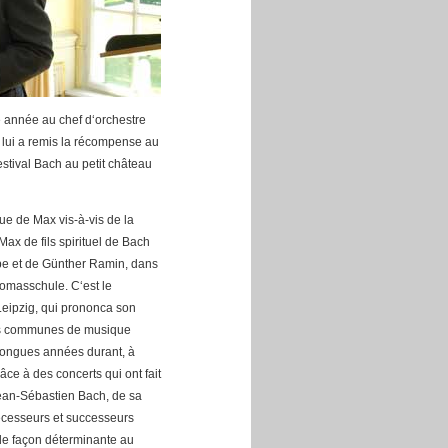
te année au chef d‘orchestre
 lui a remis la récompense au
stival Bach au petit château
e de Max vis-à-vis de la
x de fils spirituel de Bach
aube et de Günther Ramin, dans
homasschule. C‘est le
Leipzig, qui prononca son
des communes de musique
longues années durant, à
ce à des concerts qui ont fait
ean-Sébastien Bach, de sa
écesseurs et successeurs
de façon déterminante au