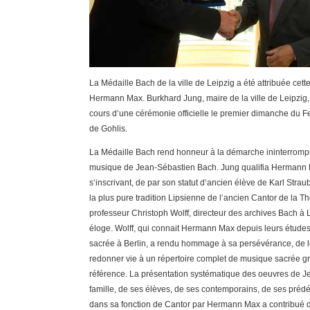
La Médaille Bach de la ville de Leipzig a été attribuée cet
Hermann Max. Burkhard Jung, maire de la ville de Leipzig,
cours d‘une cérémonie officielle le premier dimanche du Fe
de Gohlis.
La Médaille Bach rend honneur à la démarche ininterrompu
musique de Jean-Sébastien Bach. Jung qualifia Hermann Ma
s‘inscrivant, de par son statut d‘ancien élève de Karl Str
la plus pure tradition Lipsienne de l‘ancien Cantor de la T
professeur Christoph Wolff, directeur des archives Bach à 
éloge. Wolff, qui connait Hermann Max depuis leurs étu
sacrée à Berlin, a rendu hommage à sa persévérance, de 
redonner vie à un répertoire complet de musique sacrée grâ
référence. La présentation systématique des oeuvres de J
famille, de ses élèves, de ses contemporains, de ses préd
dans sa fonction de Cantor par Hermann Max a contribué 