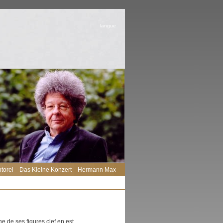
langue
torei
Das Kleine Konzert
Hermann Max
Une de ses figures clef en est