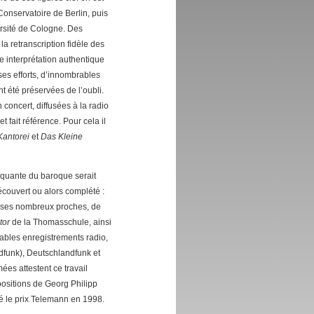
onservatoire de Berlin, puis
versité de Cologne. Des
la retranscription fidèle des
ne interprétation authentique
es efforts, d’innombrables
t été préservées de l’oubli.
concert, diffusées à la radio
fait référence. Pour cela il
Kantorei
et
Das Kleine
arquante du baroque serait
couvert ou alors complété :
e ses nombreux proches, de
tor
de la Thomasschule, ainsi
ables enregistrements radio,
funk), Deutschlandfunk et
es attestent ce travail
mpositions de Georg Philipp
é le prix Telemann en 1998.