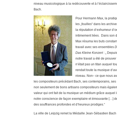
niveau musicologique à la redécouverte et à l‘éclaircisse
Bach.
Pour Hermann Max, la pratiqu
les „fouilles“ dans les archiv
la réputation d‘exhumeur d‘o
intimement liées. Dans son 
Max résuma les buts constam
travail avec ses ensembles
D
Das Kleine Konzert
: „ Depuis
notre travail a été de prouv
n‘était pas un titan auquel to
rendait toute la musique d‘av
niveau. Non– ce que nous avo
les compositeurs précédant Bach, ses contemporains, ses s
non seulement de bons artisans compositeurs mais égale
valeur qui ont fait de la musique un médium grâce auquel ils
notre conscience de façon exemplaire et émouvante […] d
des souffrances profondes et d‘heureux prodiges.“
La ville de Leipzig remet la Médaille Jean-Sébastien Bach