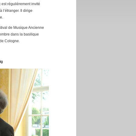
est régulièrement invité
’étranger. Il dirige
e.
tival de Musique Ancienne
embre dans la basilique
 de Cologne.
ig