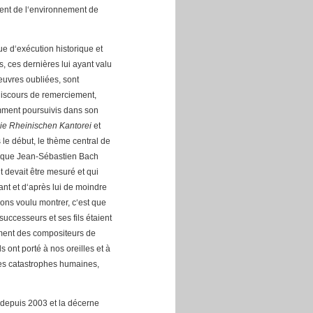
ment de l‘environnement de
e d‘exécution historique et
es, ces dernières lui ayant valu
euvres oubliées, sont
discours de remerciement,
ment poursuivis dans son
ie Rheinischen Kantorei
et
 le début, le thème central de
er que Jean-Sébastien Bach
ut devait être mesuré et qui
ant et d‘après lui de moindre
ns voulu montrer, c‘est que
uccesseurs et ses fils étaient
ment des compositeurs de
 ont porté à nos oreilles et à
es catastrophes humaines,
 depuis 2003 et la décerne